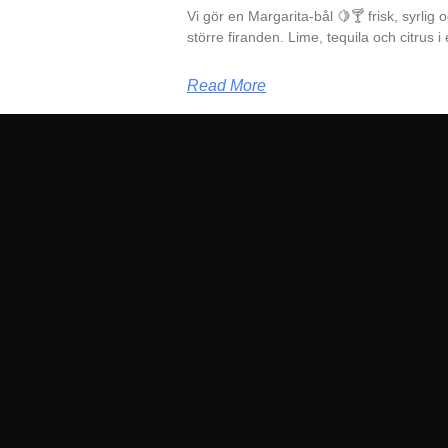
Vi gör en Margarita-bål 🍋🍸 frisk, syrlig
större firanden. Lime, tequila och citrus i
Read More