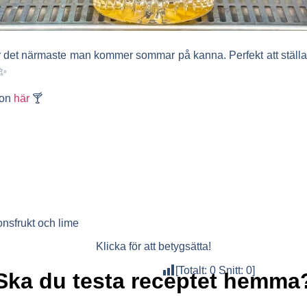
är det närmaste man kommer sommar på kanna. Perfekt att ställ
 ✨
eon
här
🍸
onsfrukt och lime
Klicka för att betygsätta!
[Totalt:
0
Snitt:
0
]
Ska du testa receptet hemma