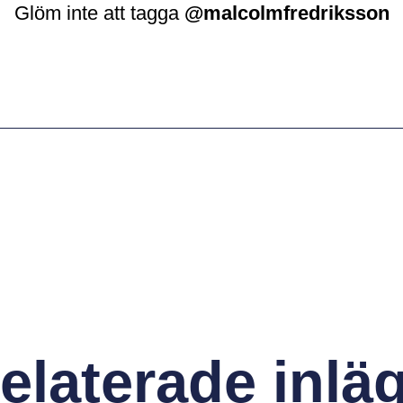
Glöm inte att tagga
@malcolmfredriksson
elaterade inlä