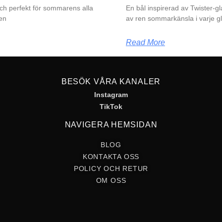
 och perfekt för sommarens alla
En bål inspirerad av Twister-gl
 en
av ren sommarkänsla i varje g
Read More
BESÖK VÅRA KANALER
Instagram
TikTok
NAVIGERA HEMSIDAN
BLOG
KONTAKTA OSS
POLICY OCH RETUR
OM OSS