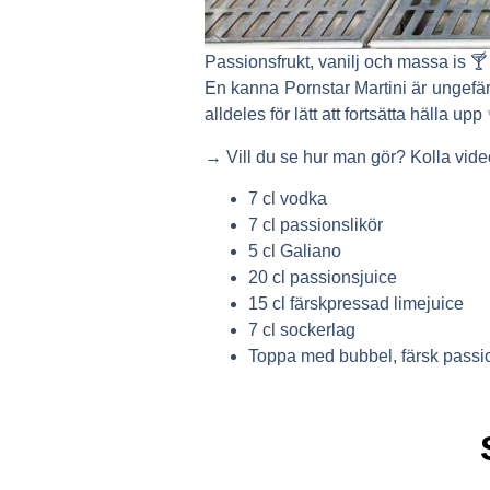
Passionsfrukt, vanilj och massa is 🍸
En kanna Pornstar Martini är ungef
alldeles för lätt att fortsätta hälla upp
→ Vill du se hur man gör? Kolla vid
7 cl vodka
7 cl passionslikör
5 cl Galiano
20 cl passionsjuice
15 cl färskpressad limejuice
7 cl sockerlag
Toppa med bubbel, färsk passi