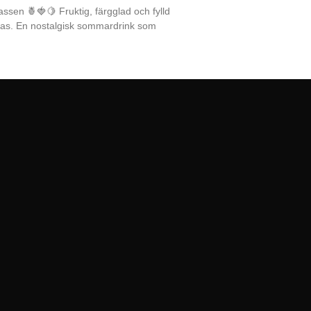
assen 🍍🍓🍋 Fruktig, färgglad och fylld
las. En nostalgisk sommardrink som