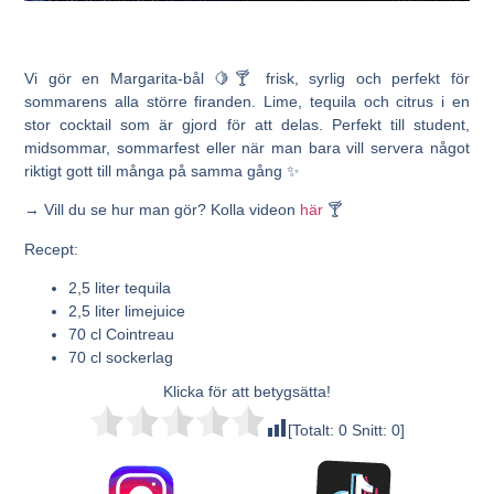
Vi gör en Margarita-bål 🍋🍸 frisk, syrlig och perfekt för
sommarens alla större firanden. Lime, tequila och citrus i en
stor cocktail som är gjord för att delas. Perfekt till student,
midsommar, sommarfest eller när man bara vill servera något
riktigt gott till många på samma gång ✨
→ Vill du se hur man gör? Kolla videon
här
🍸
Recept:
2,5 liter tequila
2,5 liter limejuice
70 cl Cointreau
70 cl sockerlag
Klicka för att betygsätta!
[Totalt:
0
Snitt:
0
]