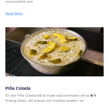
sommardrink som
Read More
Piña Colada
En stor Piña Colada-bål är exakt vad sommaren vill ha 🥥🍍
Krämig kokos, söt ananas och tropiska smaker i en