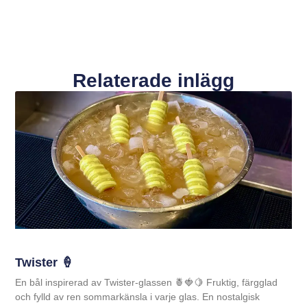
Relaterade inlägg
Twister 🍦
En bål inspirerad av Twister-glassen 🍍🍓🍋 Fruktig, färgglad
och fylld av ren sommarkänsla i varje glas. En nostalgisk